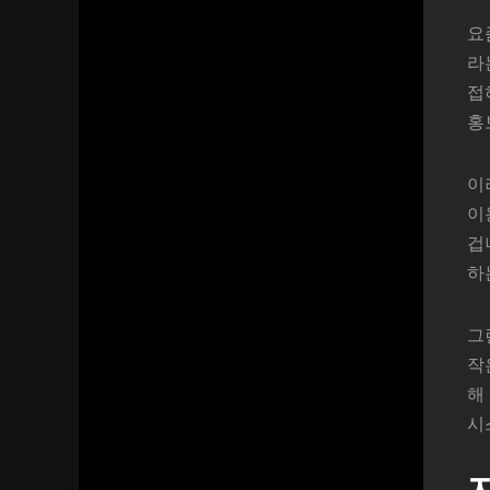
요
라
접
홍
이
이
겁
하
그
작
해
시