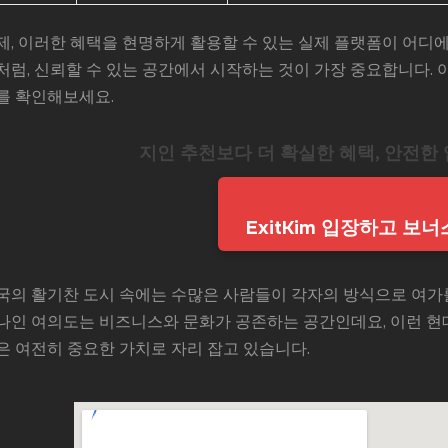
제, 이러한 혜택을 현명하게 활용할 수 있는 실제 플랫폼이 어디에
처럼, 신뢰할 수 있는 공간에서 시작하는 것이 가장 중요합니다.
를 확인해보세요.
지인 추천보다 더 확실한 혜택, 안전한
ExitKim 입장하고 보
국의 활기찬 도시 속에는 수많은 사람들이 각자의 방식으로 여가를
나인 여의도는 비즈니스와 문화가 공존하는 공간인데요, 이런 현
은 여전히 중요한 가치로 자리 잡고 있습니다.