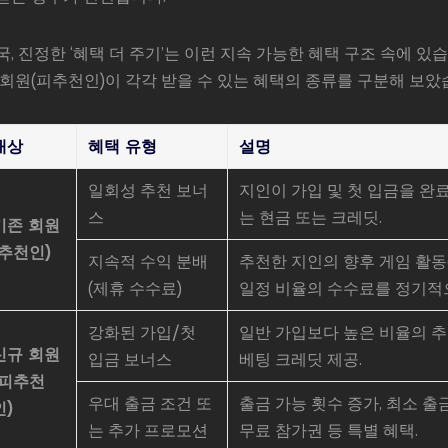
국, 진정한 ‘혜택 더 주기’는 이런 지속 가능한 혜택 구조 속에 있
 회원(피추천인)이 각각 받을 수 있는 혜택의 종류를 구분해 보았
대상
혜택 유형
설명
일회성 추천 보너
지인이 가입 및 첫 입금을 완
스
는 현금 또는 크레딧.
기존 회원
(추천인)
지속적 수익 분배
추천한 지인의 향후 게임 활동
(제휴 수수료)
일정 비율의 수수료를 정기적으
강화된 가입/첫
일반 가입보다 높은 비율의 추
신규 회원
입금 보너스
베팅 크레딧 제공.
(피추천
우대 출금 조건 또
출금 가능 횟수 증가, 최소 출
인)
는 추가 프로모션
무료 참가권 등 특별 혜택.