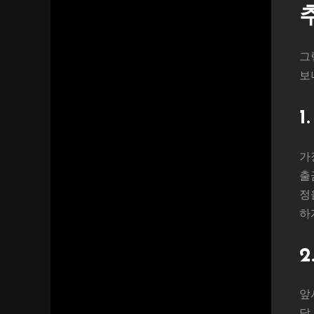
그
보
1
가
출
정
하
앞
달