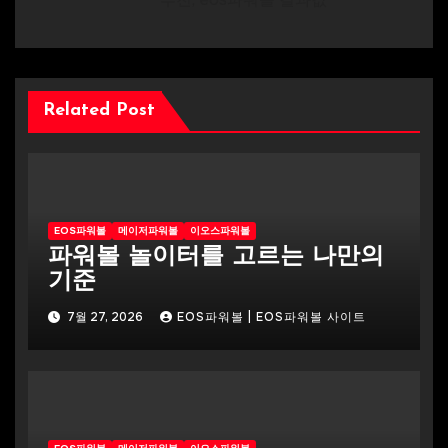
Related Post
EOS파워볼
메이저파워볼
이오스파워볼
파워볼 놀이터를 고르는 나만의
기준
7월 27, 2026
EOS파워볼 | EOS파워볼 사이트