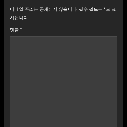
이메일 주소는 공개되지 않습니다.
필수 필드는
*
로 표
시됩니다
댓글
*