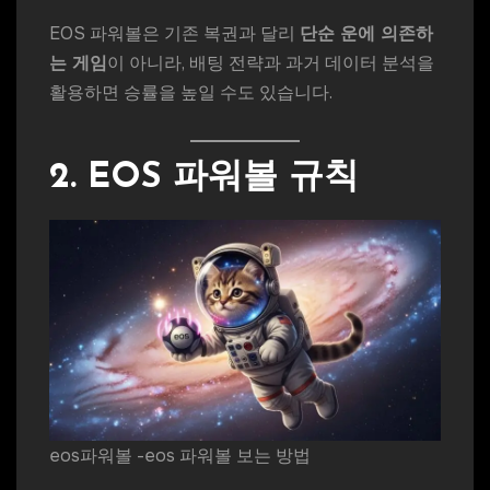
EOS 파워볼은 기존 복권과 달리
단순 운에 의존하
는 게임
이 아니라, 배팅 전략과 과거 데이터 분석을
활용하면 승률을 높일 수도 있습니다.
2. EOS 파워볼 규칙
eos파워볼 -eos 파워볼 보는 방법