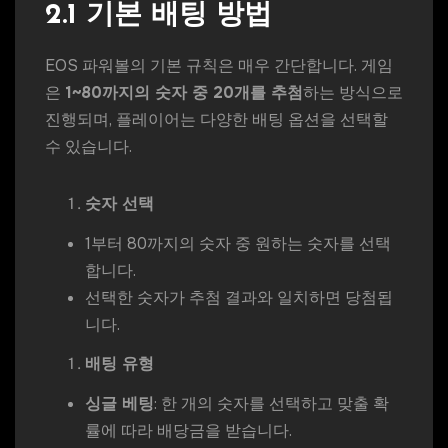
2.1 기본 배팅 방법
EOS 파워볼의 기본 규칙은 매우 간단합니다. 게임
은
1~80까지의 숫자 중 20개를 추첨
하는 방식으로
진행되며, 플레이어는 다양한 배팅 옵션을 선택할
수 있습니다.
숫자 선택
1부터 80까지의 숫자 중 원하는 숫자를 선택
합니다.
선택한 숫자가 추첨 결과와 일치하면 당첨됩
니다.
배팅 유형
싱글 베팅
: 한 개의 숫자를 선택하고 맞출 확
률에 따라 배당금을 받습니다.