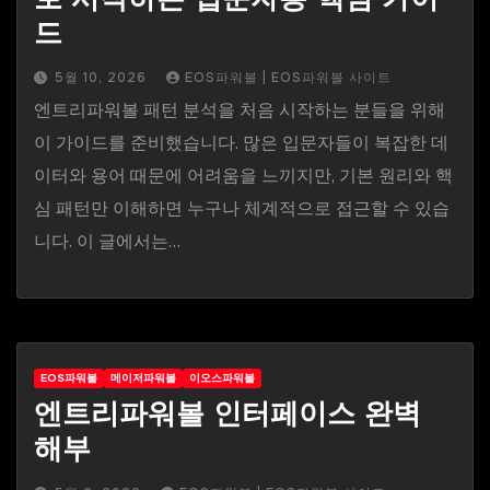
로 시작하는 입문자용 핵심 가이
드
5월 10, 2026
EOS파워볼 | EOS파워볼 사이트
엔트리파워볼 패턴 분석을 처음 시작하는 분들을 위해
이 가이드를 준비했습니다. 많은 입문자들이 복잡한 데
이터와 용어 때문에 어려움을 느끼지만, 기본 원리와 핵
심 패턴만 이해하면 누구나 체계적으로 접근할 수 있습
니다. 이 글에서는…
EOS파워볼
메이저파워볼
이오스파워볼
엔트리파워볼 인터페이스 완벽
해부