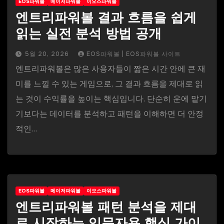
EOS파워볼
메이저파워볼
이오스파워볼
엔트리파워볼 결과 흐름을 쉽게
읽는 실전 분석 방법 공개
5월 20, 2026
EOS파워볼 | EOS파워볼 사이트
엔트리파워볼은 많은 사용자들이 짧은 시간 안에 큰 재
미를 느낄 수 있는 게임으로, 그 결과 흐름을 제대로 읽
는 것이 수익률을 높이는 핵심입니다. 단순히 운에 맡기
기보다는 데이터를 분석하고 패턴을 이해하면 더 안정
적인…
EOS파워볼
메이저파워볼
이오스파워볼
엔트리파워볼 패턴 분석을 제대