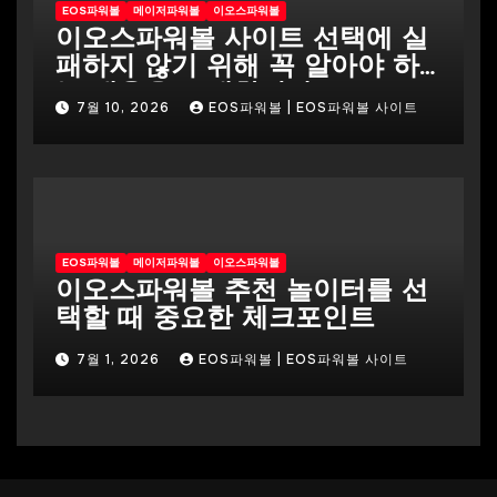
EOS파워볼
메이저파워볼
이오스파워볼
이오스파워볼 사이트 선택에 실
패하지 않기 위해 꼭 알아야 하
는 내용을 소개합니다
7월 10, 2026
EOS파워볼 | EOS파워볼 사이트
EOS파워볼
메이저파워볼
이오스파워볼
이오스파워볼 추천 놀이터를 선
택할 때 중요한 체크포인트
7월 1, 2026
EOS파워볼 | EOS파워볼 사이트